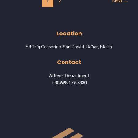
1
2
Next
→
Location
54 Triq Cassarino, San Pawl il-Baħar, Malta
Contact
Athens Department
+30.698.179.7330