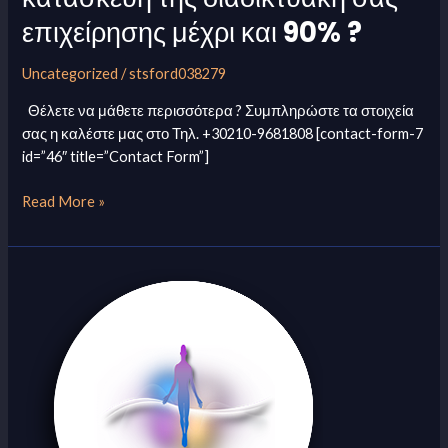
οι
επιχείρησης μέχρι και 90% ?
οποίες
χρηματοδοτούν
Uncategorized
/
stsford038279
την
κατασκευή
Θέλετε να μάθετε περισσότερα ? Συμπληρώστε τα στοιχεία
της
σας η καλέστε μας στο Τηλ. +30210-9681808 [contact-form-7
διαδικτυακή
id=”46″ title=”Contact Form”]
σας
επιχείρησης
Read More »
μέχρι
και
90%
Hellenes
?
Ascending